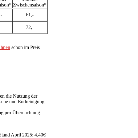
aison*
Zwischensaison*
,-
61,-
,-
72,-
ahnen
schon im Preis
ten die Nutzung der
sche und Endreinigung.
lag pro Übernachtung.
Stand April 2025: 4,40€