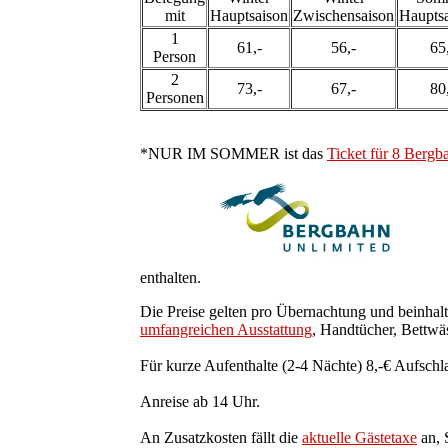
mit
Hauptsaison
Zwischensaison
Haupts
1
61,-
56,-
65
Person
2
73,-
67,-
80
Personen
*NUR IM SOMMER ist das
Ticket für 8 Bergb
enthalten.
Die Preise gelten pro Übernachtung und beinhal
umfangreichen Ausstattung
, Handtücher, Bettwä
Für kurze Aufenthalte (2-4 Nächte) 8,-€ Aufsch
Anreise ab 14 Uhr.
An Zusatzkosten fällt die
aktuelle Gästetaxe
an, 